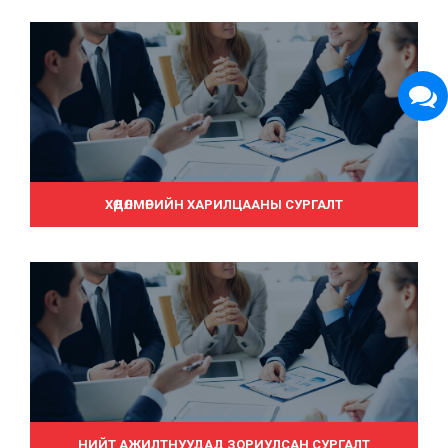
ХӨДӨЛМӨРИЙН ХАРИЛЦААНЫ СУРГАЛТ
НИЙТ АЖИЛТНУУДАД ЗОРИУЛСАН СУРГАЛТ