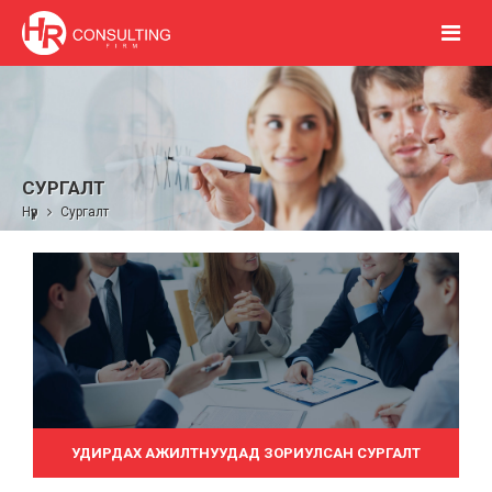
СУРГАЛТ
Нүүр
Сургалт
УДИРДАХ АЖИЛТНУУДАД ЗОРИУЛСАН СУРГАЛТ