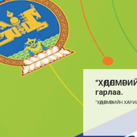
"ХӨДӨЛМӨР
гарлаа.
"ХӨДӨЛМӨРИЙН ХАР