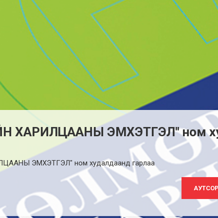
ИЙН ХАРИЛЦААНЫ ЭМХЭТГЭЛ" ном х
ИЛЦААНЫ ЭМХЭТГЭЛ" ном худалдаанд гарлаа
АУТСОР