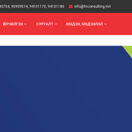
85704
,
95959514
,
94101170
,
94101180
info@hrconsulting.mn
ҮЙЛЧИЛГЭЭ
СУРГАЛТ
МЭДЭЭ, МЭДЭЭЛЭЛ