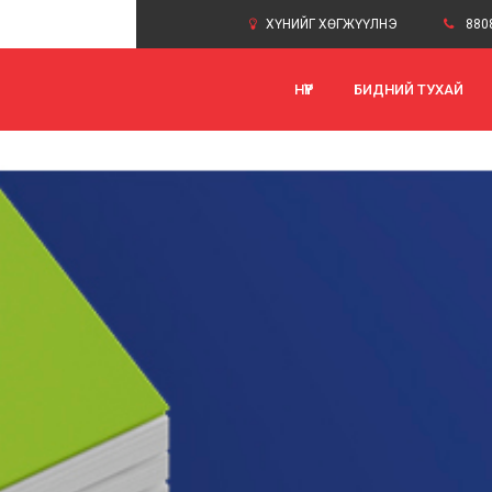
ХҮНИЙГ ХӨГЖҮҮЛНЭ
880
НҮҮР
БИДНИЙ ТУХАЙ