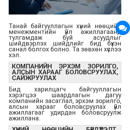
Танай байгууллагын хүний нөөцийн
менежментийн үйл ажиллагаанд
тулгамдаж буй асуудлыг
шийдвэрлэх шийдлийг бид бүхэн
санал болгох болно. Та зөвхөн хүслээ
хэл.
КОМПАНИЙН ЭРХЭМ ЗОРИЛГО,
АЛСЫН ХАРААГ БОЛОВСРУУЛАХ,
САЙЖРУУЛАХ
Бид харилцагч байгууллагын
хэрэгцээ шаардлагын дагуу
компанийн засаглал, эрхэм зорилго,
алсын харааг боловсруулах үйл
ажиллагааг удирдан боловсруулж
ажиллана.
ХҮНИЙ НӨӨЦИЙН БҮРДҮҮЛЭЛТ,