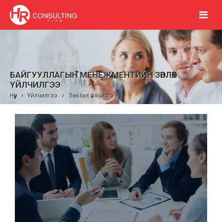
БАЙГУУЛЛАГЫН МЕНЕЖМЕНТИЙН ЗӨВЛӨХ
ҮЙЛЧИЛГЭЭ
Нүүр
Үйлчилгээ
Зөвлөх үйлчилгээ