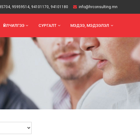
85704
,
95959514
,
94101170
,
94101180
info@hrconsulting.mn
ҮЙЛЧИЛГЭЭ
СУРГАЛТ
МЭДЭЭ, МЭДЭЭЛЭЛ