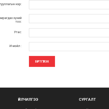
гууллагын нэр:
амрагдах хүний
тоо:
Утас:
И-мэйл :
БҮРТГҮҮЛЭХ
ҮЙЛЧИЛГЭЭ
СУРГАЛТ