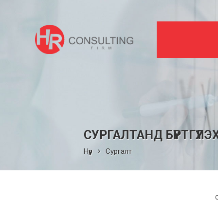
СУРГАЛТАНД БҮРТГҮҮЛЭ
Нүүр
Сургалт
С