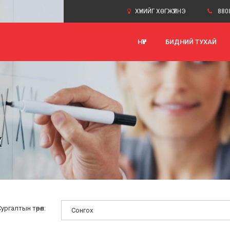
ХҮНИЙГ ХӨГЖҮҮЛНЭ
880
НҮҮР
БИДНИЙ ТУХАЙ
Х
ургалтын төрөл: