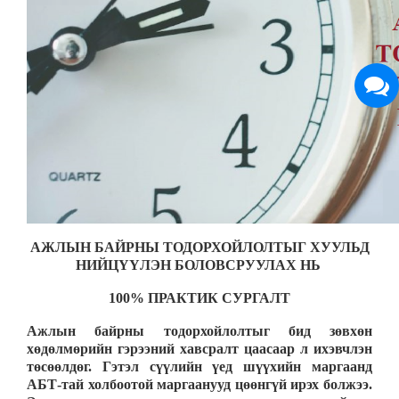
АЖЛЫН БАЙРНЫ ТОДОРХОЙЛОЛТЫГ ХУУЛЬД
НИЙЦҮҮЛЭН БОЛОВСРУУЛАХ НЬ
100% ПРАКТИК СУРГАЛТ
Ажлын байрны тодорхойлолтыг бид зөвхөн
хөдөлмөрийн гэрээний хавсралт цаасаар л ихэвчлэн
төсөөлдөг. Гэтэл сүүлийн үед шүүхийн маргаанд
АБТ-тай холбоотой маргаанууд цөөнгүй ирэх болжээ.